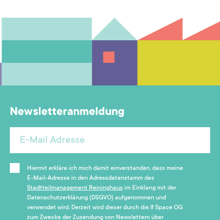
Newsletteranmeldung
Hiermit erkläre ich mich damit einverstanden, dass meine
E-Mail-Adresse in den Adressdatenstamm des
Stadtteilmanagement Reininghaus
im Einklang mit der
Datenschutzerklärung (DSGVO) aufgenommen und
verwendet wird. Derzeit wird dieser durch die If Space OG
zum Zwecke der Zusendung von Newslettern über