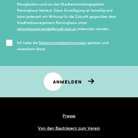
Neuigkeiten rund um das Stadtentwicklungsgebiet
Reininghaus betreut. Diese Einwilligung ist freiwillig und
kann jederzeit mit Wirkung für die Zukunft gegenüber dem
Stadtteilmanagement Reininghaus unter
reininghausgruende@stadt.graz.at
widerrufen werden.
Ich habe die
Datenschutzbestimmungen
gelesen und
akzeptiere diese.
ANMELDEN
Presse
Von den Bauträgern zum Verein