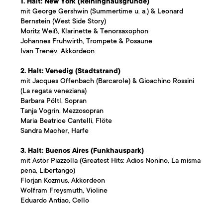
1. Halt: New York (Reininghausgründe)
mit George Gershwin (Summertime u. a.) & Leonard
Bernstein (West Side Story)
Moritz Weiß, Klarinette & Tenorsaxophon
Johannes Fruhwirth, Trompete & Posaune
Ivan Trenev, Akkordeon
2. Halt: Venedig (Stadtstrand)
mit Jacques Offenbach (Barcarole) & Gioachino Rossini
(La regata veneziana)
Barbara Pöltl, Sopran
Tanja Vogrin, Mezzosopran
Maria Beatrice Cantelli, Flöte
Sandra Macher, Harfe
3. Halt: Buenos Aires (Funkhauspark)
mit Astor Piazzolla (Greatest Hits: Adios Nonino, La misma
pena, Libertango)
Florjan Kozmus, Akkordeon
Wolfram Freysmuth, Violine
Eduardo Antiao, Cello