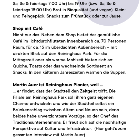
Sa, So & feiertags 7:00 Uhr) bis 19 Uhr (bzw. Sa, So &
feiertags 18:00 Uhr) Brot in Bioqualität (und vegan), Klein-
und Feingepäck, Snacks zum Frühstück oder zur Jause.
Shop mit Café
Nicht nur das. Neben dem Shop bietet das gemütliche
Café im lichtdurchfluteten Innenbereich ca. 70 Personen
Raum, für ca. 15 im überdachten Außenbereich – mit
direkten Blick auf den Reininghaus Park. Für die
Mittagszeit oder als warme Mahlzeit bieten sich an:
Quiche, Toasts oder das wechselnde Sortiment an
Snacks. In den kälteren Jahreszeiten wärmen die Suppen.
Martin Auer ist Reininghaus Pionier, weil …
… er findet, dass der Stadtteil den Zeitgeist trifft. Die
Filiale am Reininghaus Park soll ihren ganz eigenen
Charme entwickeln und wie der Stadtteil selbst ein
Brückenschlag zwischen Altem und Neuen sein, denn
beides habe unverzichtbare Vorzüge, so der Chef des
Traditionsunternehmens. Er freut sich auf die nachhaltige
Perspektive auf Kultur und Infrastruktur. (
Hier geht’s zum
gesamten Interview mit Martin Auer
)