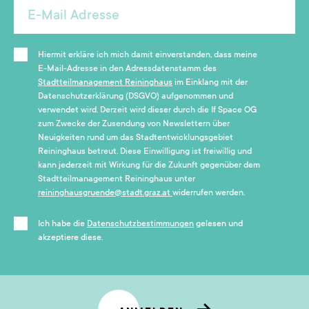
Hiermit erkläre ich mich damit einverstanden, dass meine
E-Mail-Adresse in den Adressdatenstamm des
Stadtteilmanagement Reininghaus
im Einklang mit der
Datenschutzerklärung (DSGVO) aufgenommen und
verwendet wird. Derzeit wird dieser durch die If Space OG
zum Zwecke der Zusendung von Newslettern über
Neuigkeiten rund um das Stadtentwicklungsgebiet
Reininghaus betreut. Diese Einwilligung ist freiwillig und
kann jederzeit mit Wirkung für die Zukunft gegenüber dem
Stadtteilmanagement Reininghaus unter
reininghausgruende@stadt.graz.at
widerrufen werden.
Ich habe die
Datenschutzbestimmungen
gelesen und
akzeptiere diese.